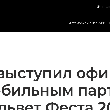
г. Ки
Автомобили в наличии
выступил оф
обильным пар
львет Феста 2