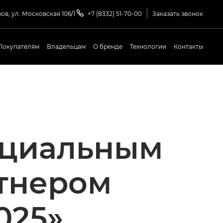
ров, ул. Московская 106/1
+7 (8332) 51-70-00
Заказать звонок
Покупателям
Владельцам
О бренде
Технологии
Контакты
ициальным
тнером
025»