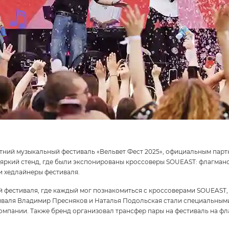
 летний музыкальный фестиваль «Вельвет Фест 2025», официальным па
яркий стенд, где были экспонированы кроссоверы SOUEAST: флагманс
 и хедлайнеры фестиваля.
 фестиваля, где каждый мог познакомиться с кроссоверами SOUEAST, п
иваля Владимир Пресняков и Наталья Подольская стали специальными
мпании. Также бренд организовал трансфер пары на фестиваль на фл