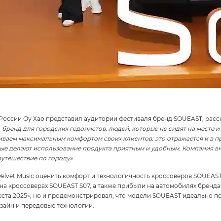
России Оу Хао представил аудитории фестиваля бренд SOUEAST, расск
бренд для городских гедонистов, людей, которые не сидят на месте и 
ваем максимальным комфортом своих клиентов: это отражается и в пре
рые делают использование продукта приятным и удобным. Компания вн
путешествие по городу»
.
lvet Music оценить комфорт и технологичность кроссоверов SOUEAST 
а кроссоверах SOUEAST S07, а также прибыли на автомобилях бренда 
еста 2025», но и продемонстрировал, что модели SOUEAST идеально п
зайн и передовые технологии.