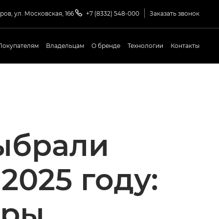
иров, ул. Московская, 166
+7 (8332) 548-000
Заказать звонок
Покупателям
Владельцам
О бренде
Технологии
Контакты
выбрали
2025 году:
оры