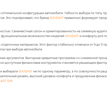
 оптимальной конфигурации автомобиля. Гибкость выбора по типу пр
ов. Это подчёркивает, что бренд
SOUEAST
правильно формирует проду
ностью. Семиместный салон и ориентированность на семейную аудитор
 к функциональным возможностям моделей
SOUEAST
и комфорту для по
 отделочных материалов. Этот фактор стабильно отмечали от 9 до 11 
тов при выборе автомобиля.
мых аргументов. Выгодные кредитные программы со сниженной процен
енно доступные финансовые инструменты становятся решающим факто
ели выбирали
SOUEAST
не по одному параметру, а по совокупности ра
азительный дизайн, высокий уровень комфорта и продуманные финан
AST S09
.