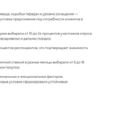
ивода, коробки передач и уровню оснащения —
ктовое предложение под потребности клиентов в
ию выбирали от 10 до 24 процентов участников опроса.
вседневных и дальних поездок.
процентов респондентов, что подтверждает значимость
тной ставкой в разные месяцы выбирали от 6 до 16
ром покупки.
циональных и эмоциональных факторов.
совые условия сформировали устойчивый