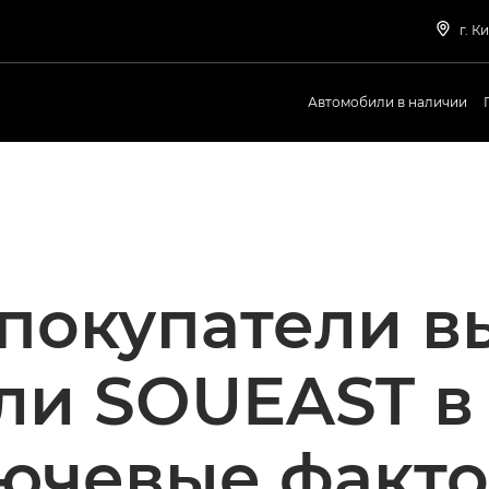
г. К
Автомобили в наличии
 покупатели 
и SOUEAST в 
ючевые факт