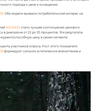
ального подхода к цене и оснащению.
09
. Обе модели вызвали потребительский интерес на
илей
SOUEAST
стало лучшее соотношение ценового
 в диапазоне от 22 до 35 процентов. Эти результаты
нкурентоспособную цену в своем сегменте.
цента участников опроса. Рост этого показателя
09
формируют сильное эстетическое впечатление и