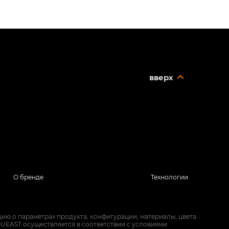
вверх
О бренде
Технологии
ию о параметрах продукта, конфигурации, материалы, цвета
UEAST осуществляется в соответствии с условиями