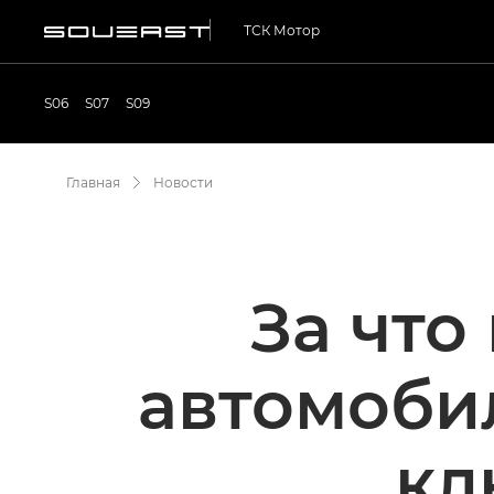
ТСК Мотор
S06
S07
S09
Главная
Новости
За что
автомобил
кл