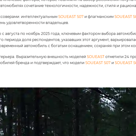
автомобилях сочетание технологичности, надежности, стиля и рацион
ссоверами: интеллектуальным
SOUEAST S07
и флагманским
SOUEAST S
нь удовлетворенности владельцев.
 с августа по ноябрь 2025 года, ключевым фактором выбора автомоб
о периода доля респондентов, указавших этот аргумент, варьировалась
овременный автомобиль с богатым оснащением, сохраняя при этом ко
стерьера. Выразительную внешность моделей
SOUEAST
отметили 24 про
обилей бренда и подтверждает, что модели
SOUEAST S07
и
SOUEAST S