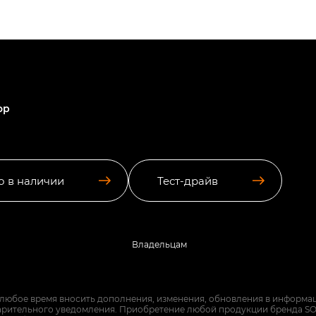
ор
о в наличии
Тест-драйв
Владельцам
 любое время вносить дополнения, изменения, обновления в информац
арительного уведомления. Приобретение любой продукции бренда SO